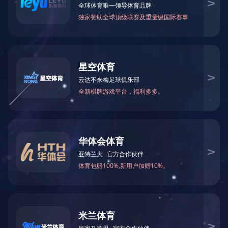
南宫体育调剂通知（第三轮）
南宫体育2024年第二轮调剂拟录取名单公示
2024年南宫体育第二轮调剂复试名单公示
南宫体育调剂通知（第二轮）
2024年南宫体育调剂拟录取名单公示
2024年南宫体育调剂复试名单公示
南宫体育调剂通知
南宫体育2024年各专业硕士研究生拟录取