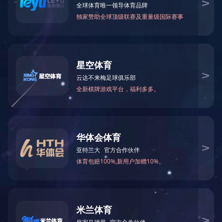
南宫体育举行“数理传承·爱留母校”旧物捐赠
南宫体育举办“研途岁月，音梦飞扬”草地音
南宫体育“心沐暖阳 青春绽放”心理辅导活动
南宫体育召开2024-2025学年志愿者表彰大
南宫体育召开第七次研究生代表大会
南宫体育研究生会举办第170期斛兵青年说
南宫体育举办第294期博睿沙龙活动